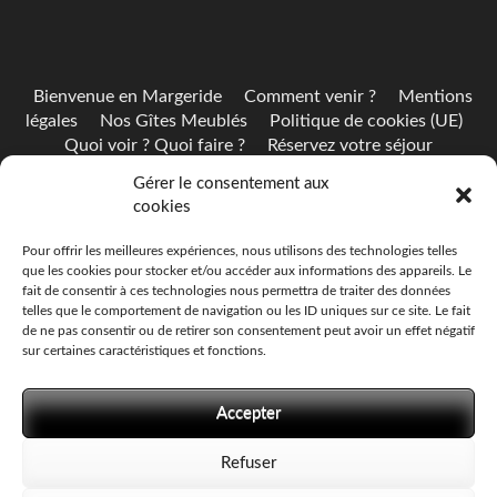
Bienvenue en Margeride
Comment venir ?
Mentions
légales
Nos Gîtes Meublés
Politique de cookies (UE)
Quoi voir ? Quoi faire ?
Réservez votre séjour
Gérer le consentement aux
cookies
4 GÎTES EN MARGERIDE
Pour offrir les meilleures expériences, nous utilisons des technologies telles
que les cookies pour stocker et/ou accéder aux informations des appareils. Le
4 locations touristiques
pour
vos vacances en Lozère
sont
fait de consentir à ces technologies nous permettra de traiter des données
à louer
à la semaine ou au week-end
(2 nuitées minimum)
telles que le comportement de navigation ou les ID uniques sur ce site. Le fait
toute l’année, de 2 à 13 personnes.
de ne pas consentir ou de retirer son consentement peut avoir un effet négatif
sur certaines caractéristiques et fonctions.
TARIFS & RÉSERVATIONS
Accepter
Consulter
les tarifs
et
réserver votre séjour en Lozère !
Refuser